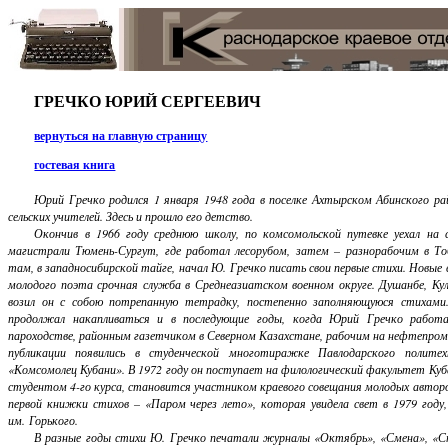
ГРЕЧКО ЮРИЙ СЕРГЕЕВИЧ
вернуться на главную страницу
гостевая книга
Юрий Гречко родился 1 января 1948 года в поселке Ахтырском Абинского ра
сельских учителей. Здесь и прошло его детство.
Окончив в 1966 году среднюю школу, по комсомольской путевке уехал на
магистрали Тюмень-Сургут, где работал лесорубом, затем – разнорабочим в Тоб
там, в западносибирской тайге, начал Ю. Гречко писать свои первые стихи. Новые
молодого поэта срочная служба в Среднеазиатском военном округе. Душанбе, Ку
возил он с собою потрепанную тетрадку, постепенно заполняющуюся стихам
продолжал накапливаться и в последующие годы, когда Юрий Гречко работ
пароходстве, районным газетчиком в Северном Казахстане, рабочим на нефтепром
публикации появились в студенческой многотиражке Павлодарского полите
«Комсомолец Кубани». В 1972 году он поступает на филологический факультет Куба
студентом 4-го курса, становится участником краевого совещания молодых авторо
первой книжки стихов – «Паром через лето», которая увидела свет в 1979 году
им. Горького.
В разные годы стихи Ю. Гречко печатали журналы «Октябрь», «Смена», «Ст