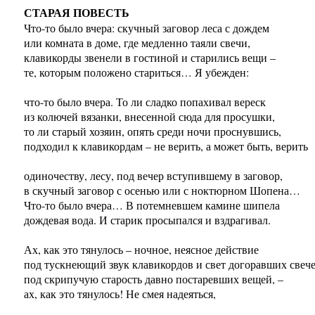
СТАРАЯ ПОВЕСТЬ
Что-то было вчера: скучный заговор леса с дождем
или комната в доме, где медленно таяли свечи,
клавикорды звенели в гостиной и старились вещи –
те, которым положено стариться… Я убежден:
что-то было вчера. То ли сладко попахивал вереск
из колючей вязанки, внесенной сюда для просушки,
то ли старый хозяин, опять среди ночи проснувшись,
подходил к клавикордам – не верить, а может быть, верить
одиночеству, лесу, под вечер вступившему в заговор,
в скучный заговор с осенью или с ноктюрном Шопена…
Что-то было вчера… В потемневшем камине шипела
дождевая вода. И старик просыпался и вздрагивал.
Ах, как это тянулось – ночное, неясное действие
под тускнеющий звук клавикордов и свет догоравших свече
под скрипучую старость давно постаревших вещей, –
ах, как это тянулось! Не смея надеяться,