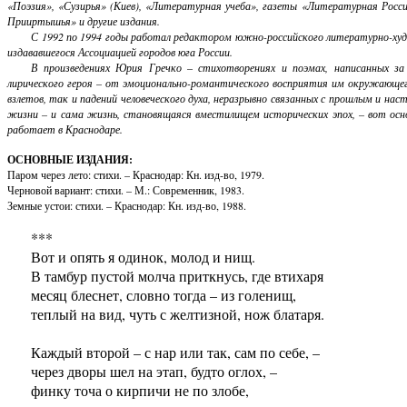
«Поэзия», «Сузирья» (Киев), «Литературная учеба», газеты «Литературная Росси
Прииртышья» и другие издания.
С 1992 по 1994 годы работал редактором южно-российского литературно-ху
издававшегося Ассоциацией городов юга России.
В произведениях Юрия Гречко – стихотворениях и поэмах, написанных за
лирического героя – от эмоционально-романтического восприятия им окружающе
взлетов, так и падений человеческого духа, неразрывно связанных с прошлым и н
жизни – и сама жизнь, становящаяся вместилищем исторических эпох, – вот осн
работает в Краснодаре.
ОСНОВНЫЕ ИЗДАНИЯ:
Паром через лето: стихи. – Краснодар: Кн. изд-во, 1979.
Черновой вариант: стихи. – М.: Современник, 1983.
Земные устои: стихи. – Краснодар: Кн. изд-во, 1988.
***
Вот и опять я одинок, молод и нищ.
В тамбур пустой молча приткнусь, где втихаря
месяц блеснет, словно тогда – из голенищ,
теплый на вид, чуть с желтизной, нож блатаря.
Каждый второй – с нар или так, сам по себе, –
через дворы шел на этап, будто оглох, –
финку точа о кирпичи не по злобе,