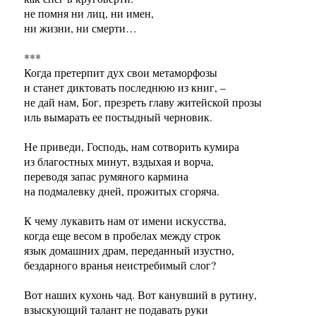
не помня ни лиц, ни имен,
ни жизни, ни смерти…
***
Когда претерпит дух свои метаморфозы
и станет диктовать последнюю из книг, –
не дай нам, Бог, презреть главу житейской прозы
иль вымарать ее постыдный черновик.
Не приведи, Господь, нам сотворить кумира
из благостных минут, вздыхая и ворча,
переводя запас румяного кармина
на подмалевку дней, прожитых сгоряча.
К чему лукавить нам от имени искусства,
когда еще весом в пробелах между строк
язык домашних драм, переданный изустно,
бездарного вранья неистребимый слог?
Вот наших кухонь чад. Вот канувший в рутину,
взыскующий талант не подавать руки