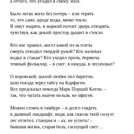
а оттого, что угодил в смену эпох.
Было легко жить без потерь – или терять
то, что само, вроде воды, мимо текло.
В омут нырять, в жаркий ночлег дверь отворять,
чувствуя, как дикий простор дышит в стекло.
Кто нас хранил, ангел какой из-за плеча
смерть отводил твердой рукой? Кто наливал
водку в стакан? Кто уходил прочь, бормоча
темный фольклор, – в снег, в никуда, в лесоповал?
О воровской, шалой любви пел баритон,
шли поезда через тайгу на Карфаген.
Все предсказал некогда Марк Порций Катон, –
так, что читать нынче нельзя, не офигев.
Можно стоять в тамбуре – и долго глядеть
в дымный ландшафт, видя, как сквозь твой силуэт
лес отлетел, станция и – ах, не успеть! –
бывшая жизнь, старая боль, гаснущий свет…